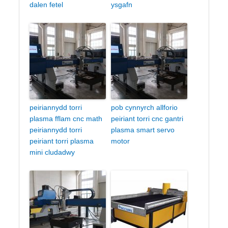
dalen fetel
ysgafn
peiriannydd torri
pob cynnyrch allforio
plasma fflam cnc math
peiriant torri cnc gantri
peiriannydd torri
plasma smart servo
peiriant torri plasma
motor
mini cludadwy