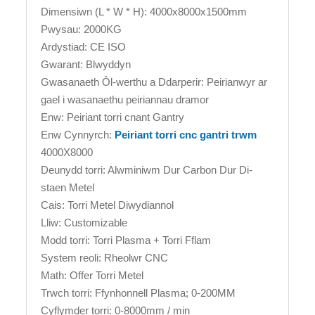
Dimensiwn (L * W * H): 4000x8000x1500mm
Pwysau: 2000KG
Ardystiad: CE ISO
Gwarant: Blwyddyn
Gwasanaeth Ôl-werthu a Ddarperir: Peirianwyr ar
gael i wasanaethu peiriannau dramor
Enw: Peiriant torri cnant Gantry
Enw Cynnyrch:
Peiriant torri cnc gantri trwm
4000X8000
Deunydd torri: Alwminiwm Dur Carbon Dur Di-
staen Metel
Cais: Torri Metel Diwydiannol
Lliw: Customizable
Modd torri: Torri Plasma + Torri Fflam
System reoli: Rheolwr CNC
Math: Offer Torri Metel
Trwch torri: Ffynhonnell Plasma; 0-200MM
Cyflymder torri: 0-8000mm / min