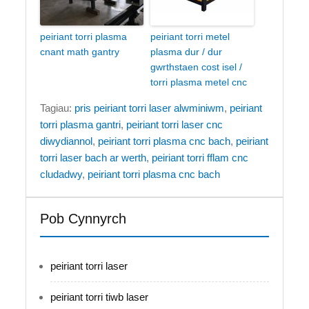
peiriant torri plasma
peiriant torri metel
cnant math gantry
plasma dur / dur
gwrthstaen cost isel /
torri plasma metel cnc
Tagiau:
pris peiriant torri laser alwminiwm
,
peiriant
torri plasma gantri
,
peiriant torri laser cnc
diwydiannol
,
peiriant torri plasma cnc bach
,
peiriant
torri laser bach ar werth
,
peiriant torri fflam cnc
cludadwy
,
peiriant torri plasma cnc bach
Pob Cynnyrch
peiriant torri laser
peiriant torri tiwb laser