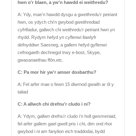
hwn o'r blaen, a yw'n hawdd ei weithredu?
A: Ydy, mae'n hawdd dysgu a gweithredu'r peiriant
hwn, os ydych chi'n gwybod gweithrediad
cyfrifiadur, gallwch chi weithredu'r peiriant hwn yn
rhydd. Rydym hefyd yn cyflenwi llawlyfr
defnyddiwr Saesneg, a gallem hefyd gyflenwi
cefnogaeth dechnegol trwy e-bost, Skype,
gwasanaethau ffôn.etc.
C: Pa mor hir yw'r amser dosbarthu?
A: Fel arfer mae o fewn 15 diwrnod gwaith ar ôl y
taliad
C: A allwch chi drefnu'r cludo i ni?
A: Ydym, gallwn drefnu'r cludo i'n holl gwsmeriaid,
fel arfer gallem gael gwell pris i chi, dim ond rhoi
gwybod i ni am fanylion eich traddodai, bydd