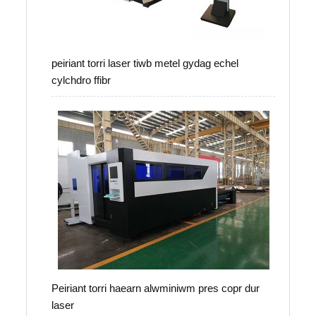
peiriant torri laser tiwb metel gydag echel
cylchdro ffibr
Peiriant torri haearn alwminiwm pres copr dur
laser