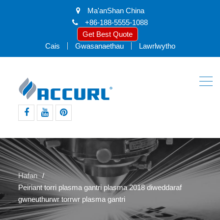
Ma'anShan China
+86-188-5555-1088
Get Best Quote
Cais
Gwasanaethau
Lawrlwytho
facebook
youtube
pinterest
Hafan
Peiriant torri plasma gantri plasma 2018 diweddaraf
gwneuthurwr torrwr plasma gantri