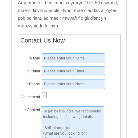
Ar y môr, fel rheol mae'n cymryd 10 ~ 50 diwrnod,
mae'n dibynnu ar ble i fynd, mae'n addas ar gyfer
pob peiriant, ac mae'r mwyafrif o gludiant yn
mabwysiadu fel hyn.
Contact Us Now
*
Name
*
Email
*
Phone
Attachment
*
Content