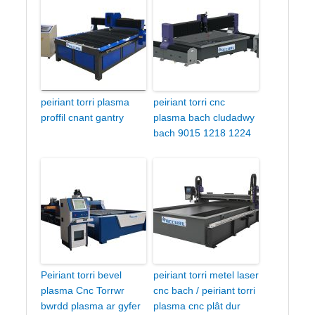
peiriant torri plasma
peiriant torri cnc
proffil cnant gantry
plasma bach cludadwy
bach 9015 1218 1224
Peiriant torri bevel
peiriant torri metel laser
plasma Cnc Torrwr
cnc bach / peiriant torri
bwrdd plasma ar gyfer
plasma cnc plât dur