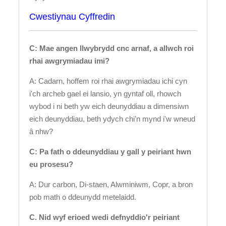
Cwestiynau Cyffredin
C: Mae angen llwybrydd cnc arnaf, a allwch roi
rhai awgrymiadau imi?
A: Cadarn, hoffem roi rhai awgrymiadau ichi cyn
i'ch archeb gael ei lansio, yn gyntaf oll, rhowch
wybod i ni beth yw eich deunyddiau a dimensiwn
eich deunyddiau, beth ydych chi'n mynd i'w wneud
â nhw?
C: Pa fath o ddeunyddiau y gall y peiriant hwn
eu prosesu?
A: Dur carbon, Di-staen, Alwminiwm, Copr, a bron
pob math o ddeunydd metelaidd.
C. Nid wyf erioed wedi defnyddio'r peiriant