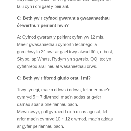
talu cyn i chi gael y peiriant.
C: Beth yw'r cyfnod gwarant a gwasanaethau
ôl-werthu'r peiriant hwn?
A: Cyfnod gwarant y peiriant cyfan yw 12 mis.
Mae'r gwasanaethau cymorth technegol a
goruchwylio 24 awr ar gael trwy alwad ffôn, e-bost,
Skype, ap Whats, Rydym yn sgwrsio, QQ, teclyn
cyfathrebu arall neu at wasanaethau drws.
C: Beth yw'r ffordd gludo orau i mi?
Trwy fynegi, mae'n ddrws i ddrws, fel arfer mae'n
cymryd 5 ~ 7 diwrnod, mae'n addas ar gyfer
darnau sbâr a pheiriannau bach.
Mewn awyr, gall gyrraedd eich dinas agosaf, fel
arfer mae'n cymryd 10 ~ 12 diwrnod, mae'n addas
ar gyfer peiriannau bach.