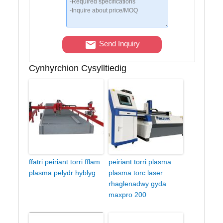
Send Inquiry
Cynhyrchion Cysylltiedig
ffatri peiriant torri fflam
peiriant torri plasma
plasma pelydr hyblyg
plasma torc laser
rhaglenadwy gyda
maxpro 200