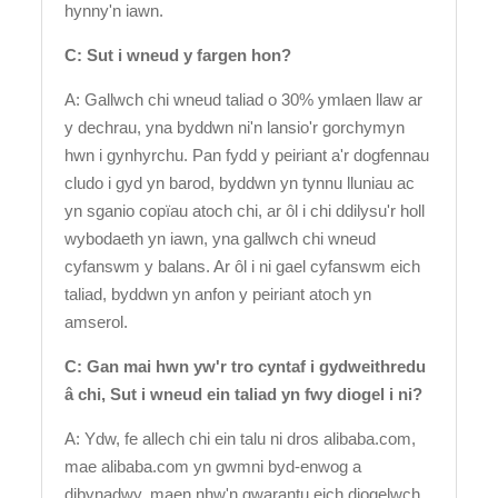
hynny'n iawn.
C: Sut i wneud y fargen hon?
A: Gallwch chi wneud taliad o 30% ymlaen llaw ar
y dechrau, yna byddwn ni'n lansio'r gorchymyn
hwn i gynhyrchu. Pan fydd y peiriant a'r dogfennau
cludo i gyd yn barod, byddwn yn tynnu lluniau ac
yn sganio copïau atoch chi, ar ôl i chi ddilysu'r holl
wybodaeth yn iawn, yna gallwch chi wneud
cyfanswm y balans. Ar ôl i ni gael cyfanswm eich
taliad, byddwn yn anfon y peiriant atoch yn
amserol.
C: Gan mai hwn yw'r tro cyntaf i gydweithredu
â chi, Sut i wneud ein taliad yn fwy diogel i ni?
A: Ydw, fe allech chi ein talu ni dros alibaba.com,
mae alibaba.com yn gwmni byd-enwog a
dibynadwy, maen nhw'n gwarantu eich diogelwch