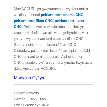
Mae ACCURL yn gwasanaethu diwydiant torri a
weldio yn bennaf
peiriant torri plasma CNC
,
peiriant torri fflam CNC
,
peiriant torri laser
CNC
, Peiriant weldio weldio robot a phibell yn
croestorri pibellau, ac ati. Mae cynhyrchion Mair
yn cynnwys peiriant torri plasma / fflam CNC
Gantry, peiriant torri plasma / fflam CNC
Cludadwy, peiriant torri laser / fflam / plasma Tabl
CNC, peiriant torri stribedi elc. A pheiriant torri
CNC cludadwy yw'r un cyntaf a ymchwiliwyd ac a
ddatblygwyd gan ACCURL.
Manylion Cyflym
Cyflwr: Newydd
Foltedd: 220V / 380V
Pwer Graddedig: 3KW