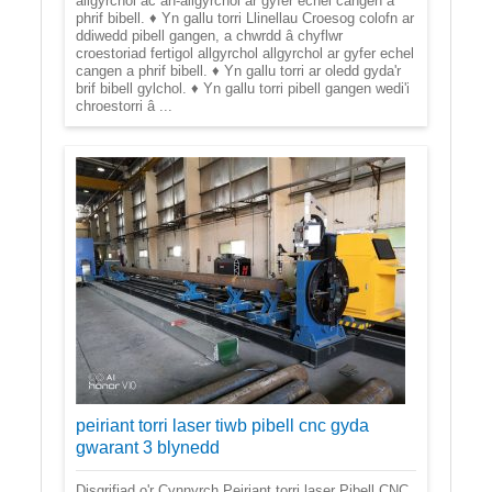
allgyrchol ac an-allgyrchol ar gyfer echel cangen a
phrif bibell. ♦ Yn gallu torri Llinellau Croesog colofn ar
ddiwedd pibell gangen, a chwrdd â chyflwr
croestoriad fertigol allgyrchol allgyrchol ar gyfer echel
cangen a phrif bibell. ♦ Yn gallu torri ar oledd gyda'r
brif bibell gylchol. ♦ Yn gallu torri pibell gangen wedi'i
chroestorri â ...
peiriant torri laser tiwb pibell cnc gyda
gwarant 3 blynedd
Disgrifiad o'r Cynnyrch Peiriant torri laser Pibell CNC