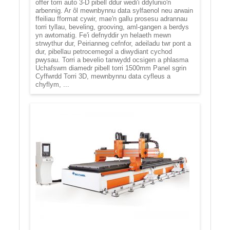
offer torri auto 3-D pibell ddur wedi'i ddylunio'n
arbennig. Ar ôl mewnbynnu data sylfaenol neu arwain
ffeiliau fformat cywir, mae'n gallu prosesu adrannau
torri tyllau, beveling, grooving, aml-gangen a berdys
yn awtomatig. Fe'i defnyddir yn helaeth mewn
strwythur dur, Peirianneg cefnfor, adeiladu twr pont a
dur, pibellau petrocemegol a diwydiant cychod
pwysau. Torri a bevelio tanwydd ocsigen a phlasma
Uchafswm diamedr pibell torri 1500mm Panel sgrin
Cyffwrdd Torri 3D, mewnbynnu data cyfleus a
chyflym, ...