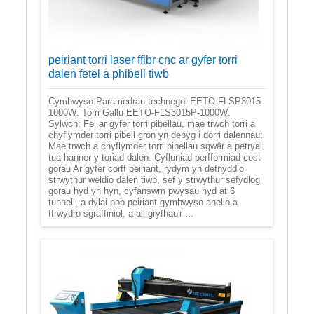
peiriant torri laser ffibr cnc ar gyfer torri
dalen fetel a phibell tiwb
Cymhwyso Paramedrau technegol EETO-FLSP3015-
1000W: Torri Gallu EETO-FLS3015P-1000W:
Sylwch: Fel ar gyfer torri pibellau, mae trwch torri a
chyflymder torri pibell gron yn debyg i dorri dalennau;
Mae trwch a chyflymder torri pibellau sgwâr a petryal
tua hanner y toriad dalen. Cyfluniad perfformiad cost
gorau Ar gyfer corff peiriant, rydym yn defnyddio
strwythur weldio dalen tiwb, sef y strwythur sefydlog
gorau hyd yn hyn, cyfanswm pwysau hyd at 6
tunnell, a dylai pob peiriant gymhwyso anelio a
ffrwydro sgraffiniol, a all gryfhau'r ...