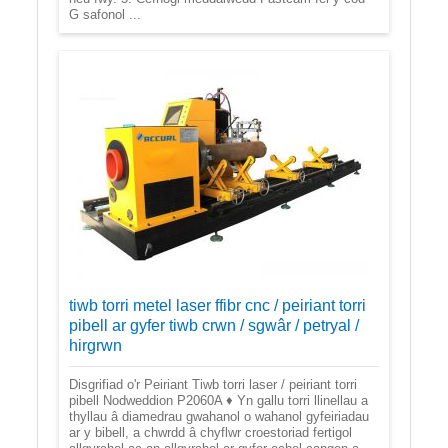
G safonol ...
tiwb torri metel laser ffibr cnc / peiriant torri
pibell ar gyfer tiwb crwn / sgwâr / petryal /
hirgrwn
Disgrifiad o'r Peiriant Tiwb torri laser / peiriant torri
pibell Nodweddion P2060A ♦ Yn gallu torri llinellau a
thyllau â diamedrau gwahanol o wahanol gyfeiriadau
ar y bibell, a chwrdd â chyflwr croestoriad fertigol