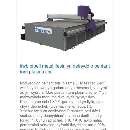
tiwb pibell metel llestri yn defnyddio peiriant
torri plasma cnc
Nodweddion peiriant torri plasma 1. Mae'r rac wedi'i
weldio yn llawn, yn gadarn ac yn rhesymol, yn syml
ac yn wydn. 2. Mae peiriant torri plasma echel Y yn
mabwysiadu moduron dwbl gyda gyrwyr dwbl.
Rheilen gron echel XYZ, gan symud yn llyfn, gyda
chywirdeb uchel. (Opsiwn: rheilen squar) 3.
Ymchwiliwch yn annibynnol i'r system oeri dŵr i
sicrhau bod y deunyddiau'n llyfnhau dadffurfiad y
toriad. 4. Cyfluniad uchel. THC / ARC awtomatig,
perfformiad sefydlog, cyfradd llwyddiant arc o 99%
neu fwy. 5. Cefnogi meddalwedd Fastcam fel y cod