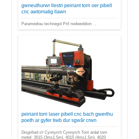
gwneuthurwr llestri peiriant torri oer pibell
cnc awtomatig llawn
Paramedrau technegol Prif nodweddion ...
peiriant torri laser pibell cnc bach gwerthu
poeth ar gyfer tiwb dur sgwâr crwn
Disgrifiad o'r Cynnyrch Cynnyrch Torri ardal torri
metel: 3015 (3mx1.5m), 4015 (4mx1.5m), 4020