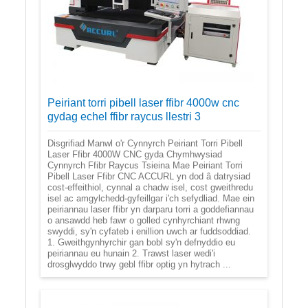
Peiriant torri pibell laser ffibr 4000w cnc
gydag echel ffibr raycus llestri 3
Disgrifiad Manwl o'r Cynnyrch Peiriant Torri Pibell
Laser Ffibr 4000W CNC gyda Chymhwysiad
Cynnyrch Ffibr Raycus Tsieina Mae Peiriant Torri
Pibell Laser Ffibr CNC ACCURL yn dod â datrysiad
cost-effeithiol, cynnal a chadw isel, cost gweithredu
isel ac amgylchedd-gyfeillgar i'ch sefydliad. Mae ein
peiriannau laser ffibr yn darparu torri a goddefiannau
o ansawdd heb fawr o golled cynhyrchiant rhwng
swyddi, sy'n cyfateb i enillion uwch ar fuddsoddiad.
1. Gweithgynhyrchir gan bobl sy'n defnyddio eu
peiriannau eu hunain 2. Trawst laser wedi'i
drosglwyddo trwy gebl ffibr optig yn hytrach ...