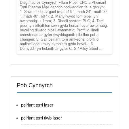
Disgrifiad o'r Cynnyrch Fflam Pibell CNC a Pheiriant
Torri Plasma Mae ganddo nodweddion fel a ganlyn:
1. Sawl model ar gael (math 16 ", math 24", math 32
", math 48", 60 "): 2. Manylrwydd torri pibell yn
awtomatig: + 1mm; 3. Rheoli system PLC; 4. Torri
pibell yn effeithlon iawn gyda hunan-fesur awtomatig,
beveling diwedd pibell awtomatig; Proffilio llinell
croestoriad ar gyfer swyddogaeth pibellau prif a
changen; 5. Gall peiriant torri aml-echel broffilio
amlinelliadau mwy cymhleth gyda bevel. ; 6.
Defnyddir yn helaeth ar gyfer C. S / Alloy Steel ...
Pob Cynnyrch
peiriant torri laser
peiriant torri tiwb laser