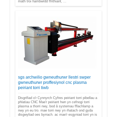
math troi hambwrdd ffrithiant, ...
sgs archwilio gwneuthurwr llestri swper
gwneuthurwr proffesiynol cnc plasma
peiriant torri tiwb
Disgrifiad o'r Cynnyrch Cyfres peiriant torri pibellau a
phlatiau CNC Mae'r peiriant hwn yn cefnogi torri
plasma a thorri nwy, bod â systemau fflachlamp a
nwy yn eu tro. mae torri nwy yn rhatach ond gyda
disgwyliad oes byrrach. ac mae'r esgyniad torri yn is