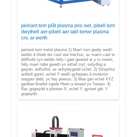
peiriant torri plât plasma pris isel, pibell torri
dwythell aer-pibell aer tabl torrwr plasma
cnc ar werth
peiriant torri metel plasma 1) Mae'r turn gwely wedi'i
weldio â thiwb dur cast wal trwchus, ac mae'n cael ei
ddiffodd cyn weldio felly i gael gwared ar y tu mewn,
felly mae'r tabe gwaith yn eithaf cryf, sefydlog a
gwydn, anffurfiol, ac anhyblygedd uchel. 2) Strwythur
arddull gantri, echel Y wedi'i gyfarparu â moduron
stepper dwbl, yn fwy pwerus. 3) Mae gan echel XYZ
ganllaw llinellol sgwâr Hiwin a wnaed yn Taiwan. 4)
Rac gogwydd a phiniwn X, echel Y, gyriant gêr. Y
gogwydd ...