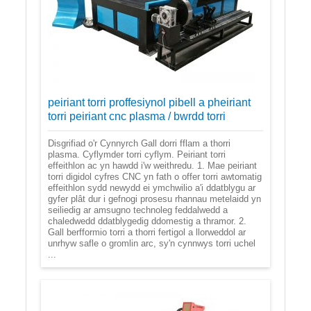
peiriant torri proffesiynol pibell a pheiriant
torri peiriant cnc plasma / bwrdd torri
Disgrifiad o'r Cynnyrch Gall dorri fflam a thorri
plasma. Cyflymder torri cyflym. Peiriant torri
effeithlon ac yn hawdd i'w weithredu. 1. Mae peiriant
torri digidol cyfres CNC yn fath o offer torri awtomatig
effeithlon sydd newydd ei ymchwilio a'i ddatblygu ar
gyfer plât dur i gefnogi prosesu rhannau metelaidd yn
seiliedig ar amsugno technoleg feddalwedd a
chaledwedd ddatblygedig ddomestig a thramor. 2.
Gall berfformio torri a thorri fertigol a llorweddol ar
unrhyw safle o gromlin arc, sy'n cynnwys torri uchel
...