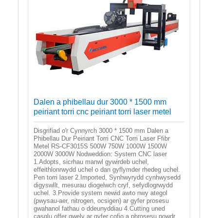
Dalen a phibellau dur 3000 * 1500 mm
peiriant torri cnc peiriant torri laser metel
Disgrifiad o'r Cynnyrch 3000 * 1500 mm Dalen a
Phibellau Dur Peiriant Torri CNC Torri Laser Ffibr
Metel RS-CF3015S 500W 750W 1000W 1500W
2000W 3000W Nodweddion: System CNC laser
1.Adopts, sicrhau manwl gywirdeb uchel,
effeithlonrwydd uchel o dan gyflymder rhedeg uchel.
Pen torri laser 2.Imported, Synhwyrydd cynhwysedd
digyswllt, mesurau diogelwch cryf, sefydlogrwydd
uchel. 3.Provide system newid awto nwy ategol
(pwysau-aer, nitrogen, ocsigen) ar gyfer prosesu
gwahanol fathau o ddeunyddiau 4.Cutting uned
casglu offer gwely ar gyfer cofio a phrosesu powdr