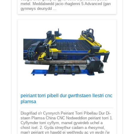
metel. Meddalwedd jacio rhaglenni 5.Advanced (gan
gynnwys deunydd ...
peiriant torri pibell dur gwrthstaen llestri cnc
plamsa
Disgrifiad o'r Cynnyrch Peiriant Torri Pibellau Dur Di-
staen Plamsa China CNC Nodweddion peiriant torri 1.
Cyflymder torri cyflym, manwl gywirdeb uchel a
chost isel. 2. Gyda strwythur cadarn a rhesymol,
mae'r peiriant yn hawdd ei weithredu ac yn wydn i'w