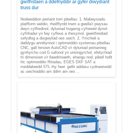
gwrthstaen a ddefnyddir ar gyfer diwydiant
truss dur
Nodweddion peiriant torri pibellau: 1, Mabwysiadu
platfform weldio, rheilffyrdd trwm a gwella'r pwysau
dwyn cyffredinol, dyluniad trugarog cyfnewid dynol-
cyfrifiadur yn fwy cyfleus a rhesymol, gweithrediad
sefydlog a disgwyliad oes uwch. 2, Ymchwil a
datblygu annibynnol i optimeiddio systemau pibellau
CNC, gall fersiwn AutoCAD o'r dyluniad peirianneg
gynhyrchu cod G safonol yn uniongyrchol, efelychiad
tri dimensiwn o'r llawdriniaeth, ehangu nod, pibell hollt
hir, optimeiddio ffitiadau, EGES DXF SAT a
meddalwedd STL rhy fawr. gellir addasu cydnawsedd
ac uwchraddio am ddim am oes ...