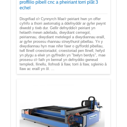
proffilio pibell cnc a pheiriant torri plât 3
echel
Disgrifiad o'r Cynnyrch Mae'r peiriant hwn yn offer
cyfrifo a thorri awtomatig a ddefnyddir ar gyfer pwynt
diwedd y tiwb dur. Gellir defnyddio'r peiriant yn
helaeth mewn adeiladu, diwydiant cemegol,
peiriannau, diwydiant metelegol a diwydiannau eraill,
ar gyfer prosesu rhannau strwythurol pibellau. Yn y
diwydiannau hyn mae nifer fawr o gyffordd pibellau,
twll llinell croestoriadol, croestoriad pen llinell, hefyd
yn plygu a elwir yn gyffredin yn "bwlyn berdys", mae
prosesu o'r fath yn bennaf yn defnyddio gwneud
templedi, llinellu, llofnodi â llaw, torri â llaw, sgleinio â
llaw ac eraill yn ôl. ...