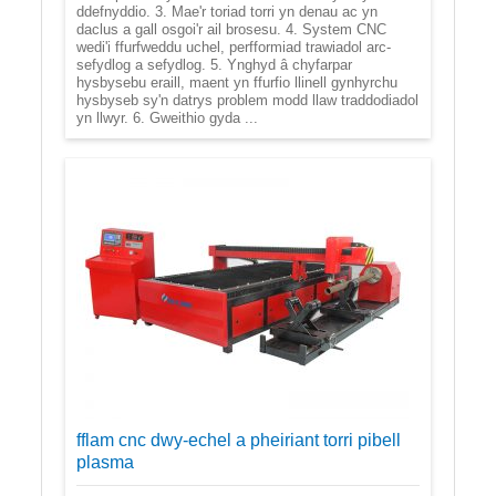
ddefnyddio. 3. Mae'r toriad torri yn denau ac yn
daclus a gall osgoi'r ail brosesu. 4. System CNC
wedi'i ffurfweddu uchel, perfformiad trawiadol arc-
sefydlog a sefydlog. 5. Ynghyd â chyfarpar
hysbysebu eraill, maent yn ffurfio llinell gynhyrchu
hysbyseb sy'n datrys problem modd llaw traddodiadol
yn llwyr. 6. Gweithio gyda ...
fflam cnc dwy-echel a pheiriant torri pibell
plasma