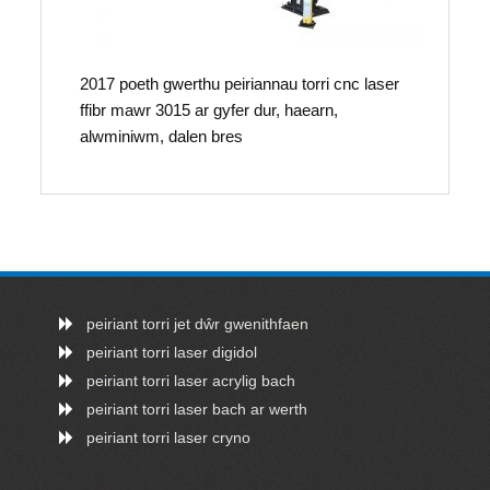
2017 poeth gwerthu peiriannau torri cnc laser
ffibr mawr 3015 ar gyfer dur, haearn,
alwminiwm, dalen bres
peiriant torri jet dŵr gwenithfaen
peiriant torri laser digidol
peiriant torri laser acrylig bach
peiriant torri laser bach ar werth
peiriant torri laser cryno