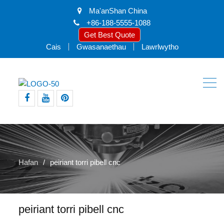
Ma'anShan China
+86-188-5555-1088
Get Best Quote
Cais
Gwasanaethau
Lawrlwytho
facebook
youtube
pinterest
Hafan
peiriant torri pibell cnc
peiriant torri pibell cnc