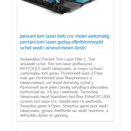
peiriant torri laser tiwb cnc metel awtomatig
peiriant torri laser gydag effeithlonrwydd
uchel wedi'i wneud mewn llestri
Nodweddion Peiriant Torri Laser Ffibr 1. Torri
ansawdd uchel: Pen torri laser proffesiynol
RAYTOOLS wedi'i fabwysiadu, er mwyn sicrhau'r
canlyniadau torri gorau. Ffynhonnell laser 2.Fiber:
mae gan ffynhonnell laser Maxphotonics a
fabwysiadwyd, sef brand domestig cyntaf y
ffynhonnell laser pŵer canolig sefydlog a dibynadwy,
berfformiad da; 3.Easy i weithredu: Technoleg
fabwysiadu fwyaf blaenllaw'r byd Bws EtherCAT UDA
system torri laser cnc, hawdd iawn i'w weithredu;
Strwythur gantri 4.Open: Strwythur gantri pont wedi'i
fabwysiadu, gyriant rheilffordd rac wedi'i fewnforio, a
defnyddio dyfais iro ganolog, ...