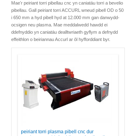
Mae'r peiriant torri pibellau cnc yn caniatáu torri a bevelio
pibellau. Gall peiriant torri ACCURL wneud pibell OD o 50
i 650 mm a hyd pibell hyd at 12.000 mm gan danwydd-
ocsigen neu plasma. Mae meddalwedd hawdd ei
ddefnyddio yn caniatáu dealltwriaeth gyflym a defnydd
effeithlon o beiriannau Accurl ar ôl hyfforddiant byr.
peiriant torri plasma pibell cnc dur