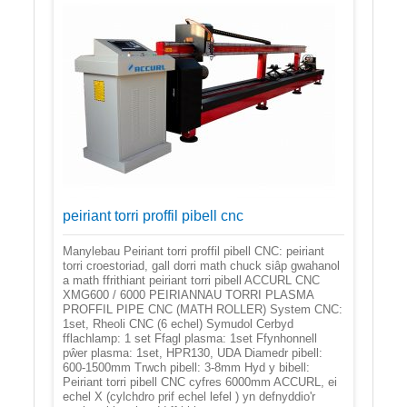
peiriant torri proffil pibell cnc
Manylebau Peiriant torri proffil pibell CNC: peiriant
torri croestoriad, gall dorri math chuck siâp gwahanol
a math ffrithiant peiriant torri pibell ACCURL CNC
XMG600 / 6000 PEIRIANNAU TORRI PLASMA
PROFFIL PIPE CNC (MATH ROLLER) System CNC:
1set, Rheoli CNC (6 echel) Symudol Cerbyd
fflachlamp: 1 set Ffagl plasma: 1set Ffynhonnell
pŵer plasma: 1set, HPR130, UDA Diamedr pibell:
600-1500mm Trwch pibell: 3-8mm Hyd y bibell:
Peiriant torri pibell CNC cyfres 6000mm ACCURL, ei
echel X (cylchdro prif echel lefel ) yn defnyddio'r