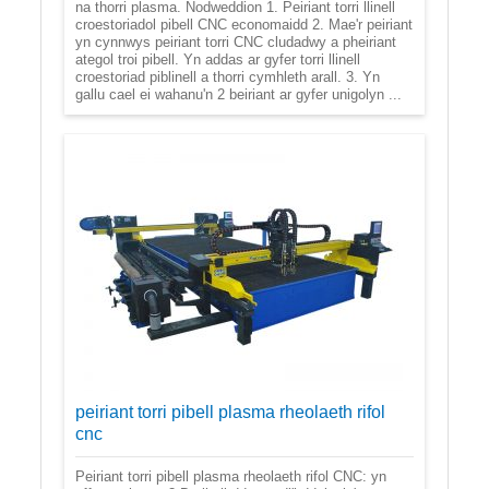
na thorri plasma. Nodweddion 1. Peiriant torri llinell
croestoriadol pibell CNC economaidd 2. Mae'r peiriant
yn cynnwys peiriant torri CNC cludadwy a pheiriant
ategol troi pibell. Yn addas ar gyfer torri llinell
croestoriad piblinell a thorri cymhleth arall. 3. Yn
gallu cael ei wahanu'n 2 beiriant ar gyfer unigolyn ...
peiriant torri pibell plasma rheolaeth rifol
cnc
Peiriant torri pibell plasma rheolaeth rifol CNC: yn