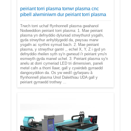
peiriant torri plasma torrwr plasma cnc
pibell alwminiwm dur peiriant torri plasma
Trwch torri uchaf ffynhonnell plasma gwahanol
Nodweddion peiriant torri plasma: 1. Mae peiriant
plasma yn defnyddio dyluniad strwythurol ysgafn,
gyda strwythur anhyblygedd da, pwysau marw
ysgafn ac syrthni symud bach. 2. Mae peiriant
plasma, y strwythur gantri ,, echel X, Y, Z i gyd yn
defnyddio rheilen syth sy'n gwneud i'r peiriant yrru'n
esmwyth gyda manwl uchel. 3. Peiriant plasma sy'n
anelu at dorri cymeriad LED tri dimensiwn, paneli
metel cafn a thorri llawr, gall y cywirdeb gyrraedd
dangosyddion da. Os yw wedi'i gyfarparu â
ffynhonnell plasma Unol Daleithiau UDA gall y
peiriant gyrraedd trothwy ...