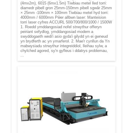
(4mx2m), 6015 (6mx1.5m) Tiwbiau metel lled torri:
diamedr pibell gron 25mm-150mm pibell sgwâr 25mm
× 25mm -100mm × 100mm Tiwbiau metel hyd torri:
4000mm / 6000mm Pŵer allbwn laser: Manteision
torri laser cyfres ACCURL 500/700/800/1000 / 1500W
1. Roedd ymddangosiad nofel strwythur offeryn
peiriant sefydlog, ymddangosiad modern a
swyddogaeth wedi'i asio gyda'i gilydd yn ei gwneud
yn brydferth ac yn ymarferol. 2. Mae'r cynllun da Yn
mabwysiadu strwythur integreiddiol, lleihau sylw, a
chylched agored, sy'n gyfleus i ddatrys problemau,
...