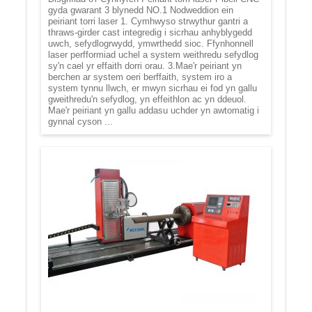
gyda gwarant 3 blynedd NO.1 Nodweddion ein
peiriant torri laser 1. Cymhwyso strwythur gantri a
thraws-girder cast integredig i sicrhau anhyblygedd
uwch, sefydlogrwydd, ymwrthedd sioc. Ffynhonnell
laser perfformiad uchel a system weithredu sefydlog
sy'n cael yr effaith dorri orau. 3.Mae'r peiriant yn
berchen ar system oeri berffaith, system iro a
system tynnu llwch, er mwyn sicrhau ei fod yn gallu
gweithredu'n sefydlog, yn effeithlon ac yn ddeuol.
Mae'r peiriant yn gallu addasu uchder yn awtomatig i
gynnal cyson ...