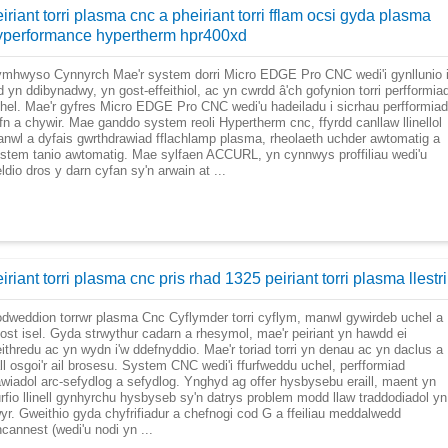
iriant torri plasma cnc a pheiriant torri fflam ocsi gyda plasma
yperformance hypertherm hpr400xd
mhwyso Cynnyrch Mae'r system dorri Micro EDGE Pro CNC wedi'i gynllunio 
d yn ddibynadwy, yn gost-effeithiol, ac yn cwrdd â'ch gofynion torri perfformia
hel. Mae'r gyfres Micro EDGE Pro CNC wedi'u hadeiladu i sicrhau perfformiad
yfn a chywir. Mae ganddo system reoli Hypertherm cnc, ffyrdd canllaw llinellol
nwl a dyfais gwrthdrawiad fflachlamp plasma, rheolaeth uchder awtomatig a
stem tanio awtomatig. Mae sylfaen ACCURL, yn cynnwys proffiliau wedi'u
ldio dros y darn cyfan sy'n arwain at ...
iriant torri plasma cnc pris rhad 1325 peiriant torri plasma llestri
dweddion torrwr plasma Cnc Cyflymder torri cyflym, manwl gywirdeb uchel a
ost isel. Gyda strwythur cadarn a rhesymol, mae'r peiriant yn hawdd ei
ithredu ac yn wydn i'w ddefnyddio. Mae'r toriad torri yn denau ac yn daclus a
ll osgoi'r ail brosesu. System CNC wedi'i ffurfweddu uchel, perfformiad
awiadol arc-sefydlog a sefydlog. Ynghyd ag offer hysbysebu eraill, maent yn
urfio llinell gynhyrchu hysbyseb sy'n datrys problem modd llaw traddodiadol yn
wyr. Gweithio gyda chyfrifiadur a chefnogi cod G a ffeiliau meddalwedd
cannest (wedi'u nodi yn ...