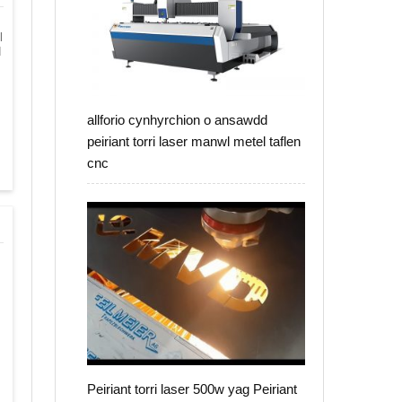
l
d
allforio cynhyrchion o ansawdd
peiriant torri laser manwl metel taflen
cnc
Peiriant torri laser 500w yag Peiriant