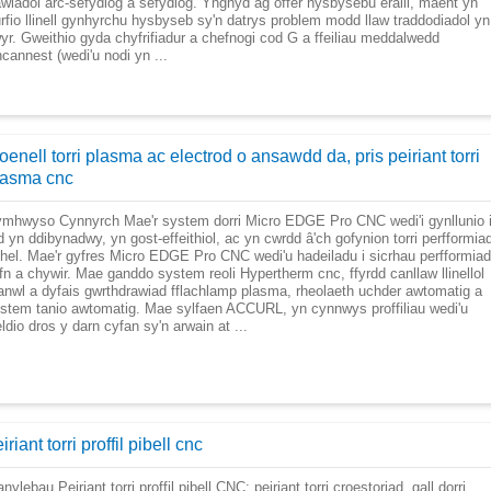
awiadol arc-sefydlog a sefydlog. Ynghyd ag offer hysbysebu eraill, maent yn
urfio llinell gynhyrchu hysbyseb sy'n datrys problem modd llaw traddodiadol yn
wyr. Gweithio gyda chyfrifiadur a chefnogi cod G a ffeiliau meddalwedd
cannest (wedi'u nodi yn ...
roenell torri plasma ac electrod o ansawdd da, pris peiriant torri
lasma cnc
mhwyso Cynnyrch Mae'r system dorri Micro EDGE Pro CNC wedi'i gynllunio 
d yn ddibynadwy, yn gost-effeithiol, ac yn cwrdd â'ch gofynion torri perfformia
hel. Mae'r gyfres Micro EDGE Pro CNC wedi'u hadeiladu i sicrhau perfformiad
yfn a chywir. Mae ganddo system reoli Hypertherm cnc, ffyrdd canllaw llinellol
nwl a dyfais gwrthdrawiad fflachlamp plasma, rheolaeth uchder awtomatig a
stem tanio awtomatig. Mae sylfaen ACCURL, yn cynnwys proffiliau wedi'u
ldio dros y darn cyfan sy'n arwain at ...
iriant torri proffil pibell cnc
nylebau Peiriant torri proffil pibell CNC: peiriant torri croestoriad, gall dorri