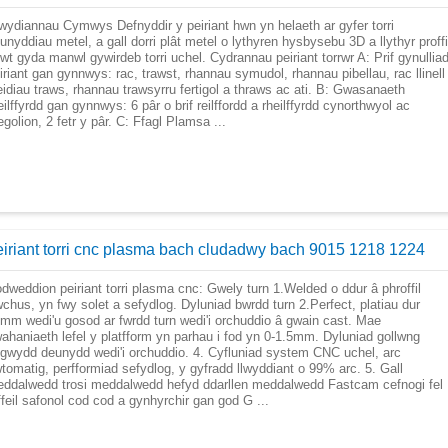
wydiannau Cymwys Defnyddir y peiriant hwn yn helaeth ar gyfer torri
unyddiau metel, a gall dorri plât metel o lythyren hysbysebu 3D a llythyr proffi
liwt gyda manwl gywirdeb torri uchel. Cydrannau peiriant torrwr A: Prif gynullia
iriant gan gynnwys: rac, trawst, rhannau symudol, rhannau pibellau, rac llinell
eidiau traws, rhannau trawsyrru fertigol a thraws ac ati. B: Gwasanaeth
eilffyrdd gan gynnwys: 6 pâr o brif reilffordd a rheilffyrdd cynorthwyol ac
egolion, 2 fetr y pâr. C: Ffagl Plamsa ...
eiriant torri cnc plasma bach cludadwy bach 9015 1218 1224
dweddion peiriant torri plasma cnc: Gwely turn 1.Welded o ddur â phroffil
wchus, yn fwy solet a sefydlog. Dyluniad bwrdd turn 2.Perfect, platiau dur
mm wedi'u gosod ar fwrdd turn wedi'i orchuddio â gwain cast. Mae
ahaniaeth lefel y platfform yn parhau i fod yn 0-1.5mm. Dyluniad gollwng
gwydd deunydd wedi'i orchuddio. 4. Cyfluniad system CNC uchel, arc
tomatig, perfformiad sefydlog, y gyfradd llwyddiant o 99% arc. 5. Gall
ddalwedd trosi meddalwedd hefyd ddarllen meddalwedd Fastcam cefnogi fel
ffeil safonol cod cod a gynhyrchir gan god G ...