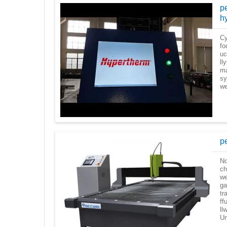
pe
h
Cy
fo
uc
ll
ma
sy
we
pe
No
ch
we
ga
tr
ff
ll
Un