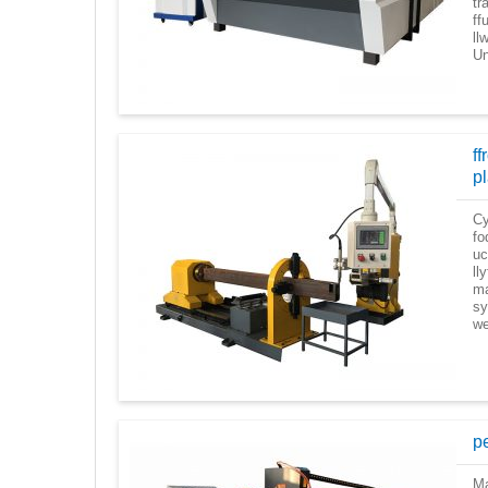
tr
ff
ll
Un
ff
p
Cy
fo
uc
ll
ma
sy
we
pe
Ma