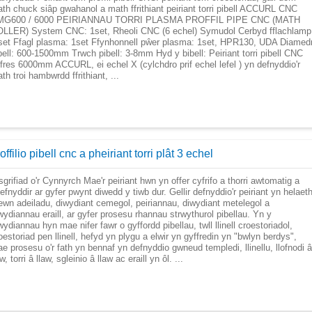
th chuck siâp gwahanol a math ffrithiant peiriant torri pibell ACCURL CNC
MG600 / 6000 PEIRIANNAU TORRI PLASMA PROFFIL PIPE CNC (MATH
LLER) System CNC: 1set, Rheoli CNC (6 echel) Symudol Cerbyd fflachlamp
set Ffagl plasma: 1set Ffynhonnell pŵer plasma: 1set, HPR130, UDA Diamed
bell: 600-1500mm Trwch pibell: 3-8mm Hyd y bibell: Peiriant torri pibell CNC
fres 6000mm ACCURL, ei echel X (cylchdro prif echel lefel ) yn defnyddio'r
th troi hambwrdd ffrithiant, ...
offilio pibell cnc a pheiriant torri plât 3 echel
sgrifiad o'r Cynnyrch Mae'r peiriant hwn yn offer cyfrifo a thorri awtomatig a
efnyddir ar gyfer pwynt diwedd y tiwb dur. Gellir defnyddio'r peiriant yn helaet
wn adeiladu, diwydiant cemegol, peiriannau, diwydiant metelegol a
wydiannau eraill, ar gyfer prosesu rhannau strwythurol pibellau. Yn y
wydiannau hyn mae nifer fawr o gyffordd pibellau, twll llinell croestoriadol,
oestoriad pen llinell, hefyd yn plygu a elwir yn gyffredin yn "bwlyn berdys",
e prosesu o'r fath yn bennaf yn defnyddio gwneud templedi, llinellu, llofnodi â
aw, torri â llaw, sgleinio â llaw ac eraill yn ôl. ...