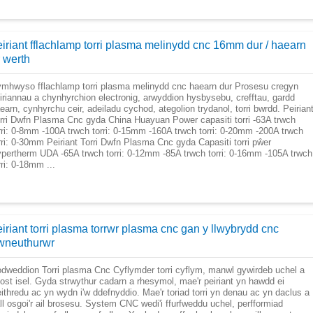
eiriant fflachlamp torri plasma melinydd cnc 16mm dur / haearn
r werth
mhwyso fflachlamp torri plasma melinydd cnc haearn dur Prosesu cregyn
iriannau a chynhyrchion electronig, arwyddion hysbysebu, crefftau, gardd
earn, cynhyrchu ceir, adeiladu cychod, ategolion trydanol, torri bwrdd. Peirian
rri Dwfn Plasma Cnc gyda China Huayuan Power capasiti torri -63A trwch
rri: 0-8mm -100A trwch torri: 0-15mm -160A trwch torri: 0-20mm -200A trwch
rri: 0-30mm Peiriant Torri Dwfn Plasma Cnc gyda Capasiti torri pŵer
pertherm UDA -65A trwch torri: 0-12mm -85A trwch torri: 0-16mm -105A trwch
rri: 0-18mm ...
iriant torri plasma torrwr plasma cnc gan y llwybrydd cnc
wneuthurwr
dweddion Torri plasma Cnc Cyflymder torri cyflym, manwl gywirdeb uchel a
ost isel. Gyda strwythur cadarn a rhesymol, mae'r peiriant yn hawdd ei
ithredu ac yn wydn i'w ddefnyddio. Mae'r toriad torri yn denau ac yn daclus a
ll osgoi'r ail brosesu. System CNC wedi'i ffurfweddu uchel, perfformiad