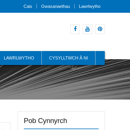
Cais
Gwasanaethau
Lawrlwytho
facebook
youtube
pinterest
LAWRLWYTHO
CYSYLLTWCH Â NI
Pob Cynnyrch