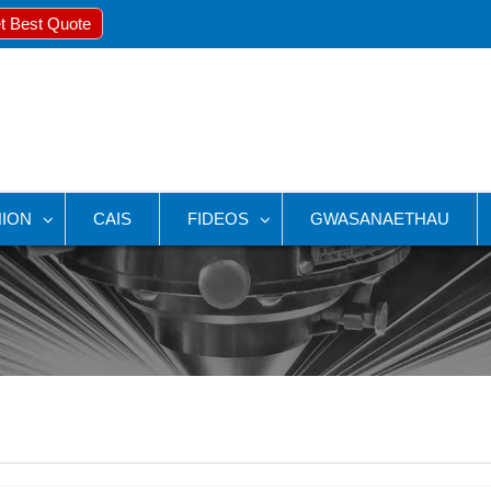
t Best Quote
ION
CAIS
FIDEOS
GWASANAETHAU