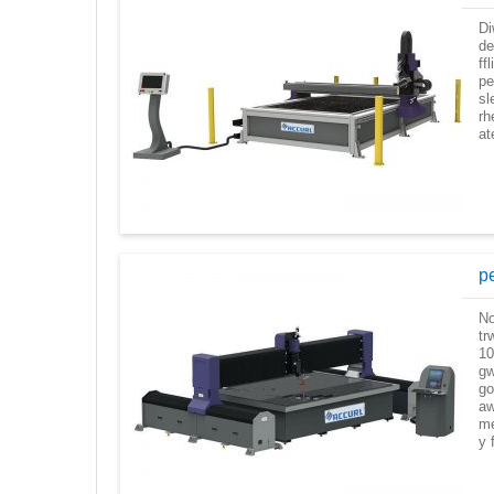
Di
de
ff
pe
sl
rh
at
p
No
tr
10
gw
go
aw
me
y 