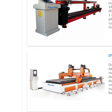
ma
X
RO
1 
pi
cy
ma
pr
Di
dd
me
di
di
cr
ma
ll