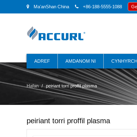
Ma'anShan China
+86-188-5555-1088
Ge
ADREF
AMDANOM NI
CYNHYRCH
Hafan
peiriant torri proffil plasma
peiriant torri proffil plasma