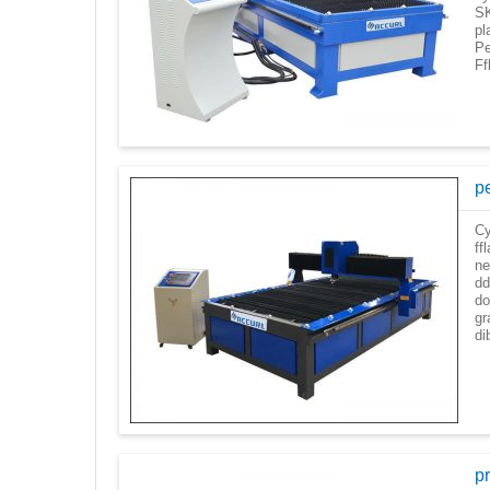
SK
pl
Pe
Ff
pe
Cy
ff
ne
dd
do
gr
di
pr