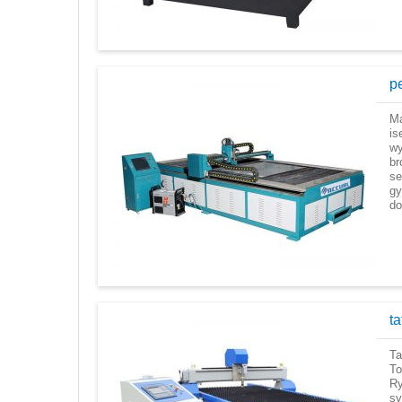
pe
Ma
is
wy
br
se
gy
do
ta
Ta
To
Ry
s