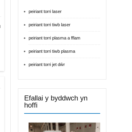
peiriant torri laser
i
peiriant torri tiwb laser
d
peiriant torri plasma a fflam
peiriant torri tiwb plasma
peiriant torri jet dŵr
Efallai y byddwch yn
hoffi