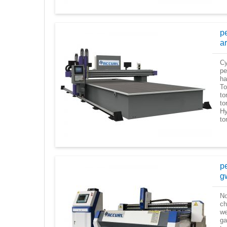
p
a
Cy
pe
ha
To
to
to
Hy
to
pe
g
No
ch
we
ga