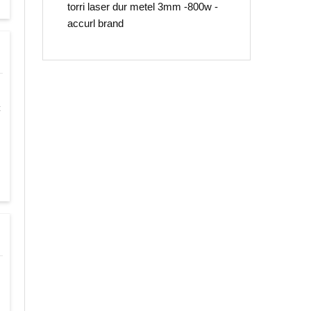
torri laser dur metel 3mm -800w -
accurl brand
t