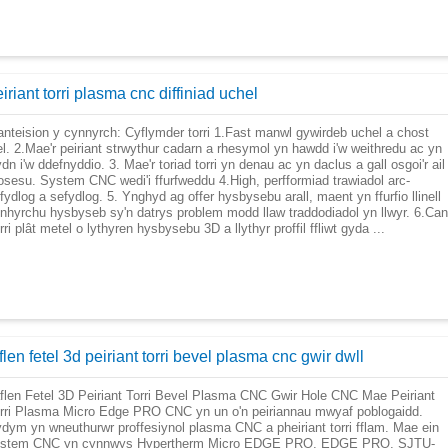
iriant torri plasma cnc diffiniad uchel
nteision y cynnyrch: Cyflymder torri 1.Fast manwl gywirdeb uchel a chost
el. 2.Mae'r peiriant strwythur cadarn a rhesymol yn hawdd i'w weithredu ac yn
dn i'w ddefnyddio. 3. Mae'r toriad torri yn denau ac yn daclus a gall osgoi'r ail
osesu. System CNC wedi'i ffurfweddu 4.High, perfformiad trawiadol arc-
fydlog a sefydlog. 5. Ynghyd ag offer hysbysebu arall, maent yn ffurfio llinell
nhyrchu hysbyseb sy'n datrys problem modd llaw traddodiadol yn llwyr. 6.Can
rri plât metel o lythyren hysbysebu 3D a llythyr proffil ffliwt gyda ...
flen fetel 3d peiriant torri bevel plasma cnc gwir dwll
flen Fetel 3D Peiriant Torri Bevel Plasma CNC Gwir Hole CNC Mae Peiriant
rri Plasma Micro Edge PRO CNC yn un o'n peiriannau mwyaf poblogaidd.
dym yn wneuthurwr proffesiynol plasma CNC a pheiriant torri fflam. Mae ein
ystem CNC yn cynnwys Hypertherm Micro EDGE PRO, EDGE PRO, SJTU-