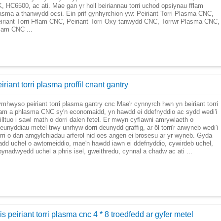
, HC6500, ac ati. Mae gan yr holl beiriannau torri uchod opsiynau fflam
asma a thanwydd ocsi. Ein prif gynhyrchion yw: Peiriant Torri Plasma CNC,
iriant Torri Fflam CNC, Peiriant Torri Oxy-tanwydd CNC, Torrwr Plasma CNC,
lam CNC ...
iriant torri plasma proffil cnant gantry
mhwyso peiriant torri plasma gantry cnc Mae'r cynnyrch hwn yn beiriant torri
lam a phlasma CNC sy'n economaidd, yn hawdd ei ddefnyddio ac sydd wedi'i
illtuo i sawl math o dorri dalen fetel. Er mwyn cyflawni amrywiaeth o
eunyddiau metel trwy unrhyw dorri deunydd graffig, ar ôl torri'r arwyneb wedi'i
rri o dan amgylchiadau arferol nid oes angen ei brosesu ar yr wyneb. Gyda
add uchel o awtomeiddio, mae'n hawdd iawn ei ddefnyddio, cywirdeb uchel,
bynadwyedd uchel a phris isel, gweithredu, cynnal a chadw ac ati ...
is peiriant torri plasma cnc 4 * 8 troedfedd ar gyfer metel