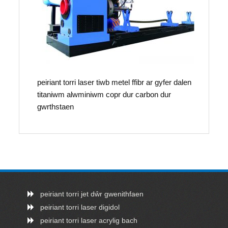
peiriant torri laser tiwb metel ffibr ar gyfer dalen
titaniwm alwminiwm copr dur carbon dur
gwrthstaen
peiriant torri jet dŵr gwenithfaen
peiriant torri laser digidol
peiriant torri laser acrylig bach