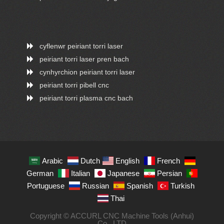
cyflenwr peiriant torri laser
peiriant torri laser pren bach
cynhyrchion peiriant torri laser
peiriant torri pibell cnc
peiriant torri plasma cnc bach
Arabic
Dutch
English
French
German
Italian
Japanese
Persian
Portuguese
Russian
Spanish
Turkish
Thai
Copyright © ACCURL CNC Machine Tools (Anhui)
Co., LTD