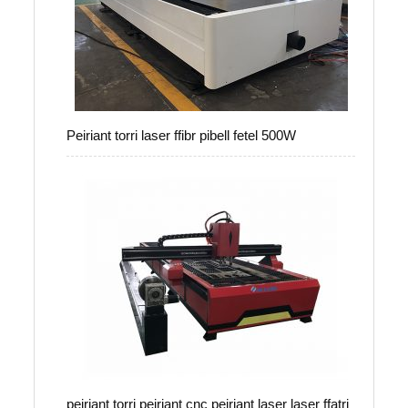
Peiriant torri laser ffibr pibell fetel 500W
peiriant torri peiriant cnc peiriant laser laser ffatri