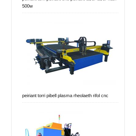
500w
peiriant torri pibell plasma rheolaeth rifol cnc