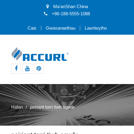
Ma'anShan China
+86-188-5555-1088
Cais
Gwasanaethau
Lawrlwytho
facebook
youtube
pinterest
Hafan
peiriant torri tiwb sgwâr