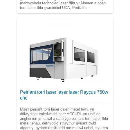
mabwysiadu technoleg laser ffibr yr Almaen a phen
torri laser ffibr gwreiddiol UDA, Perffaith ...
Peiriant torri laser laser laser Raycus 750w
cnc
Mae'r peiriant torri laser dalen metel hwn, yn
ddiwydiant caledwedd laser ACCURL yn unol ag
anghenion ymchwil a datblygu peiriant torri laser ffibr
metel tenau, defnyddio strwythur gyriant dwbl
ofgantry, gyriant rheilffordd rac manwl uchel, system