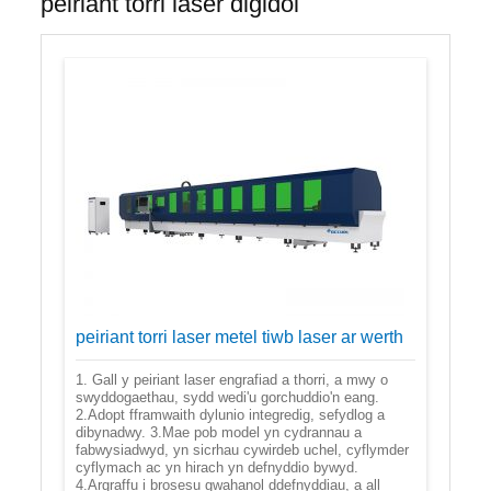
peiriant torri laser digidol
peiriant torri laser metel tiwb laser ar werth
1. Gall y peiriant laser engrafiad a thorri, a mwy o
swyddogaethau, sydd wedi'u gorchuddio'n eang.
2.Adopt fframwaith dylunio integredig, sefydlog a
dibynadwy. 3.Mae pob model yn cydrannau a
fabwysiadwyd, yn sicrhau cywirdeb uchel, cyflymder
cyflymach ac yn hirach yn defnyddio bywyd.
4.Argraffu i brosesu gwahanol ddefnyddiau, a all