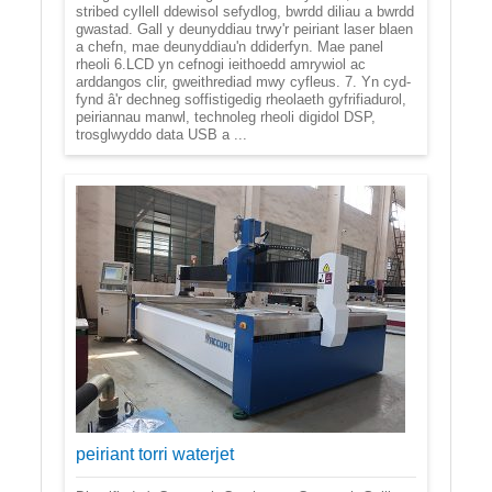
stribed cyllell ddewisol sefydlog, bwrdd diliau a bwrdd
gwastad. Gall y deunyddiau trwy'r peiriant laser blaen
a chefn, mae deunyddiau'n ddiderfyn. Mae panel
rheoli 6.LCD yn cefnogi ieithoedd amrywiol ac
arddangos clir, gweithrediad mwy cyfleus. 7. Yn cyd-
fynd â'r dechneg soffistigedig rheolaeth gyfrifiadurol,
peiriannau manwl, technoleg rheoli digidol DSP,
trosglwyddo data USB a ...
peiriant torri waterjet