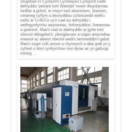
Disgrifiad o'r Cynnyrch Cymhwyso Cynnyrch Gellir
defnyddio 'peiriant torri Waterjet' mewn diwydiannau
hedfan a gofod, er mwyn torri alwminiwm, titaniwm,
cerameg cyflym a deunyddiau cyfansawdd wedi'u
seilio ar Cr-Ni-Co sy'n cael eu defnyddio i
weithgynhyrchu awyrennau, hofrenyddion, lloerennau
a gwennol. Mae'n cael ei ddefnyddio ar gyfer torri
sbectol ddiogelwch, plexiglasses a siapio arwynebau
mewnol ac allanol sbectol wedi'u lamineiddio'n galed.
Mae'n osgoi colli amser a chynnyrch a allai godi yn y
cyfnod o dorri cynhyrchion mor dyner ac yn galluogi
miniog ...