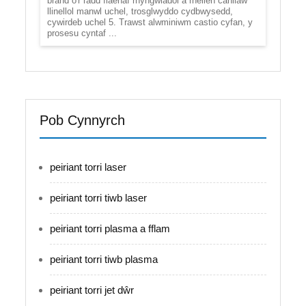
brand o'r radd flaenaf rhyngwladol a rheilen canllaw
llinellol manwl uchel, trosglwyddo cydbwysedd,
cywirdeb uchel 5. Trawst alwminiwm castio cyfan, y
prosesu cyntaf ...
Pob Cynnyrch
peiriant torri laser
peiriant torri tiwb laser
peiriant torri plasma a fflam
peiriant torri tiwb plasma
peiriant torri jet dŵr