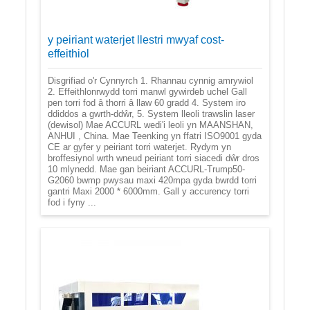
y peiriant waterjet llestri mwyaf cost-
effeithiol
Disgrifiad o'r Cynnyrch 1. Rhannau cynnig amrywiol
2. Effeithlonrwydd torri manwl gywirdeb uchel Gall
pen torri fod â thorri â llaw 60 gradd 4. System iro
ddiddos a gwrth-ddŵr, 5. System lleoli trawslin laser
(dewisol) Mae ACCURL wedi'i leoli yn MAANSHAN,
ANHUI , China. Mae Teenking yn ffatri ISO9001 gyda
CE ar gyfer y peiriant torri waterjet. Rydym yn
broffesiynol wrth wneud peiriant torri siacedi dŵr dros
10 mlynedd. Mae gan beiriant ACCURL-Trump50-
G2060 bwmp pwysau maxi 420mpa gyda bwrdd torri
gantri Maxi 2000 * 6000mm. Gall y accurency torri
fod i fyny ...