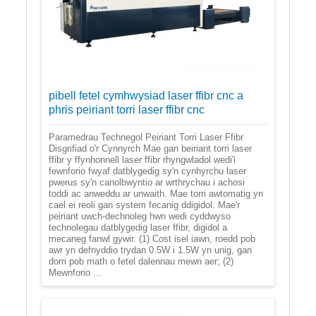
pibell fetel cymhwysiad laser ffibr cnc a
phris peiriant torri laser ffibr cnc
Paramedrau Technegol Peiriant Torri Laser Ffibr
Disgrifiad o'r Cynnyrch Mae gan beiriant torri laser
ffibr y ffynhonnell laser ffibr rhyngwladol wedi'i
fewnforio fwyaf datblygedig sy'n cynhyrchu laser
pwerus sy'n canolbwyntio ar wrthrychau i achosi
toddi ac anweddu ar unwaith. Mae torri awtomatig yn
cael ei reoli gan system fecanig ddigidol. Mae'r
peiriant uwch-dechnoleg hwn wedi cyddwyso
technolegau datblygedig laser ffibr, digidol a
mecaneg fanwl gywir. (1) Cost isel iawn, roedd pob
awr yn defnyddio trydan 0.5W i 1.5W yn unig, gan
dorri pob math o fetel dalennau mewn aer; (2)
Mewnforio ...