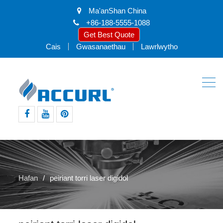
Ma'anShan China
+86-188-5555-1088
Get Best Quote
Cais
Gwasanaethau
Lawrlwytho
facebook
youtube
pinterest
Hafan
peiriant torri laser digidol