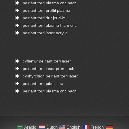
peiriant torri plasma cnc bach
peiriant torri proffil plasma
peiriant torri dur jet dŵr
peiriant torri plasma fflam cnc
peiriant torri laser acrylig
cyflenwr peiriant torri laser
peiriant torri laser pren bach
cynhyrchion peiriant torri laser
peiriant torri pibell cnc
peiriant torri plasma cnc bach
ONLINE CHAT
Arabic
Dutch
English
French