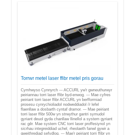
Torrwr metel laser ffibr metel pris gorau
Cymhwyso Cynnyrch --- ACCURL yw'r gwneuthurwyr
peiriannau torri laser ffibr byd-enwog. --- Mae cyfres
peiriant torri laser ffibr ACCURL yn berfformiad
prosesu cynrychioliadol nodweddiadol i'r lefel
flaenllaw a dosbarth cyntaf dramor. --- Mae peiriant
torri laser ffibr 500w yn strwythur gantri symudol
gyriant deuol gyda chanllaw llinellol a system gyriant
rac gêr. Mae system CNC torri laser proffesiynol yn
sicrhau integreiddiad uchel, rheolaeth fanwl gywir a
gweithrediad sefydlog. --- Mae'r peiriant torri ffibr yn