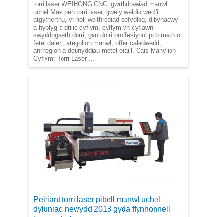
torri laser WEIHONG CNC, gwrthdrawiad manwl
uchel Mae pen torri laser, gwely weldio wedi'i
atgyfnerthu, yr holl weithrediad sefydlog, dibynadwy
a hyblyg a drilio cyflym, cyflym yn cyflawni
swyddogaeth dorri, gan dorri proffesiynol pob math o
fetel dalen, ategolion manwl, offer caledwedd,
anrhegion a deunyddiau metel eraill. Cais Manylion
Cyflym: Torri Laser ...
Peiriant torri laser pibell manwl uchel
dyluniad newydd 2018 gyda ffynhonnell