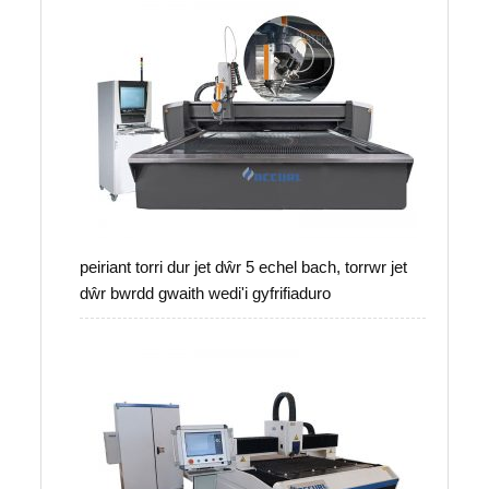
peiriant torri dur jet dŵr 5 echel bach, torrwr jet
dŵr bwrdd gwaith wedi'i gyfrifiaduro