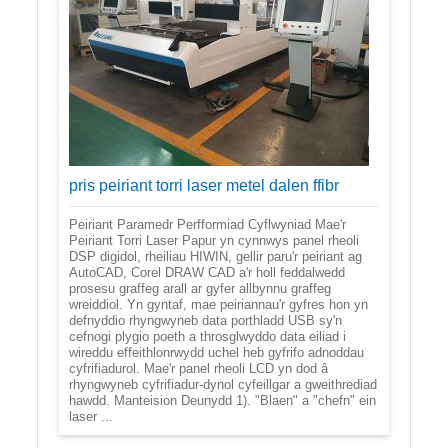
pris peiriant torri laser metel dalen ffibr
Peiriant Paramedr Perfformiad Cyflwyniad Mae'r
Peiriant Torri Laser Papur yn cynnwys panel rheoli
DSP digidol, rheiliau HIWIN, gellir paru'r peiriant ag
AutoCAD, Corel DRAW CAD a'r holl feddalwedd
prosesu graffeg arall ar gyfer allbynnu graffeg
wreiddiol. Yn gyntaf, mae peiriannau'r gyfres hon yn
defnyddio rhyngwyneb data porthladd USB sy'n
cefnogi plygio poeth a throsglwyddo data eiliad i
wireddu effeithlonrwydd uchel heb gyfrifo adnoddau
cyfrifiadurol. Mae'r panel rheoli LCD yn dod â
rhyngwyneb cyfrifiadur-dynol cyfeillgar a gweithrediad
hawdd. Manteision Deunydd 1). "Blaen" a "chefn" ein
laser ...