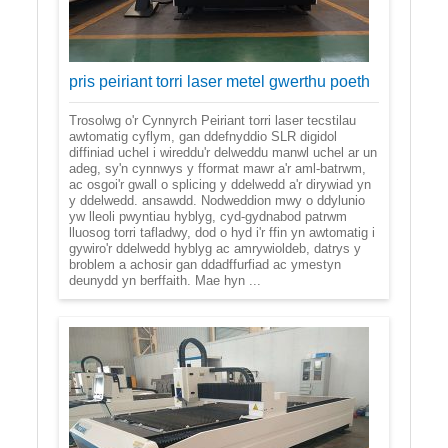
pris peiriant torri laser metel gwerthu poeth
Trosolwg o'r Cynnyrch Peiriant torri laser tecstilau
awtomatig cyflym, gan ddefnyddio SLR digidol
diffiniad uchel i wireddu'r delweddu manwl uchel ar un
adeg, sy'n cynnwys y fformat mawr a'r aml-batrwm,
ac osgoi'r gwall o splicing y ddelwedd a'r dirywiad yn
y ddelwedd. ansawdd. Nodweddion mwy o ddylunio
yw lleoli pwyntiau hyblyg, cyd-gydnabod patrwm
lluosog torri tafladwy, dod o hyd i'r ffin yn awtomatig i
gywiro'r ddelwedd hyblyg ac amrywioldeb, datrys y
broblem a achosir gan ddadffurfiad ac ymestyn
deunydd yn berffaith. Mae hyn ...