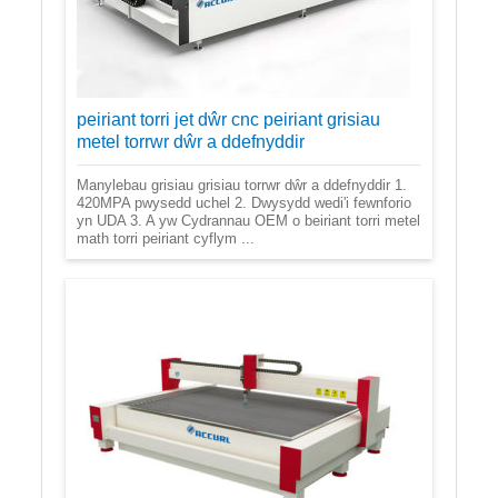
peiriant torri jet dŵr cnc peiriant grisiau
metel torrwr dŵr a ddefnyddir
Manylebau grisiau grisiau torrwr dŵr a ddefnyddir 1.
420MPA pwysedd uchel 2. Dwysydd wedi'i fewnforio
yn UDA 3. A yw Cydrannau OEM o beiriant torri metel
math torri peiriant cyflym ...