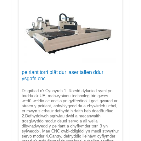
peiriant torri plât dur laser taflen ddur
ysgafn cnc
Disgrifiad o'r Cynnyrch 1. Roedd dyluniad syml yn
tarddu o'r UE; mabwysiadu technoleg trin gwres
wedi'i weldio ac anelio yn gyffredinol i gael gwared ar
straen y peiriant, anhyblygedd da a chywirdeb uchel,
er mwyn sicrhau'r defnydd hirfaith heb ddadffurfiad
2.Defnyddiwch sgriwiau dwbl a mecanwaith
trosglwyddo modur deuol servo a all wella
dibynadwyedd y peiriant a chyflymder torri 3 yn
sylweddol. Mae CNC cwbl-ddigidol yn rheoli strwythur
servo modur 4.Gantry, defnyddio lleihäwr cyflymder