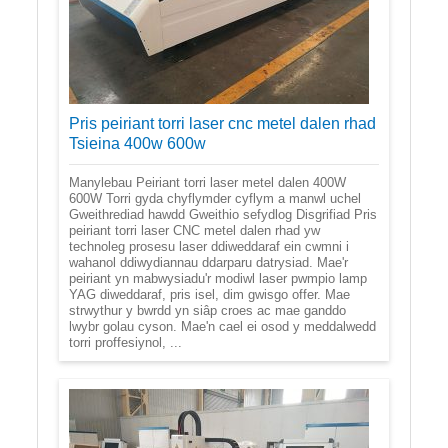
Pris peiriant torri laser cnc metel dalen rhad
Tsieina 400w 600w
Manylebau Peiriant torri laser metel dalen 400W
600W Torri gyda chyflymder cyflym a manwl uchel
Gweithrediad hawdd Gweithio sefydlog Disgrifiad Pris
peiriant torri laser CNC metel dalen rhad yw
technoleg prosesu laser ddiweddaraf ein cwmni i
wahanol ddiwydiannau ddarparu datrysiad. Mae'r
peiriant yn mabwysiadu'r modiwl laser pwmpio lamp
YAG diweddaraf, pris isel, dim gwisgo offer. Mae
strwythur y bwrdd yn siâp croes ac mae ganddo
lwybr golau cyson. Mae'n cael ei osod y meddalwedd
torri proffesiynol, ...