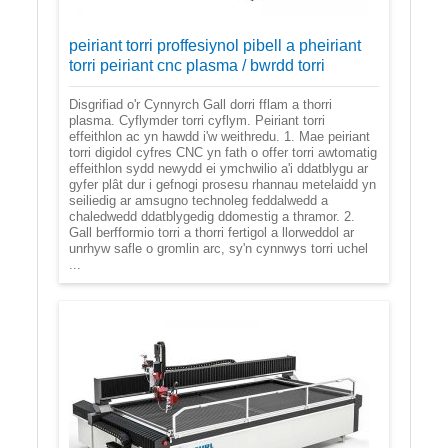
peiriant torri proffesiynol pibell a pheiriant
torri peiriant cnc plasma / bwrdd torri
Disgrifiad o'r Cynnyrch Gall dorri fflam a thorri
plasma. Cyflymder torri cyflym. Peiriant torri
effeithlon ac yn hawdd i'w weithredu. 1. Mae peiriant
torri digidol cyfres CNC yn fath o offer torri awtomatig
effeithlon sydd newydd ei ymchwilio a'i ddatblygu ar
gyfer plât dur i gefnogi prosesu rhannau metelaidd yn
seiliedig ar amsugno technoleg feddalwedd a
chaledwedd ddatblygedig ddomestig a thramor. 2.
Gall berfformio torri a thorri fertigol a llorweddol ar
unrhyw safle o gromlin arc, sy'n cynnwys torri uchel
...