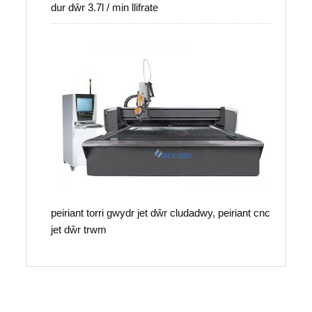
dur dŵr 3.7l / min llifrate
peiriant torri gwydr jet dŵr cludadwy, peiriant cnc
jet dŵr trwm