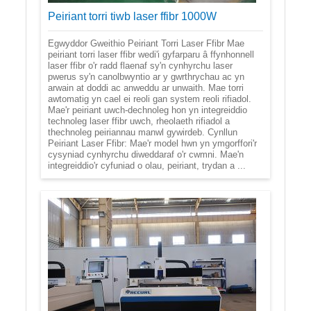
Peiriant torri tiwb laser ffibr 1000W
Egwyddor Gweithio Peiriant Torri Laser Ffibr Mae
peiriant torri laser ffibr wedi'i gyfarparu â ffynhonnell
laser ffibr o'r radd flaenaf sy'n cynhyrchu laser
pwerus sy'n canolbwyntio ar y gwrthrychau ac yn
arwain at doddi ac anweddu ar unwaith. Mae torri
awtomatig yn cael ei reoli gan system reoli rifiadol.
Mae'r peiriant uwch-dechnoleg hon yn integreiddio
technoleg laser ffibr uwch, rheolaeth rifiadol a
thechnoleg peiriannau manwl gywirdeb. Cynllun
Peiriant Laser Ffibr: Mae'r model hwn yn ymgorffori'r
cysyniad cynhyrchu diweddaraf o'r cwmni. Mae'n
integreiddio'r cyfuniad o olau, peiriant, trydan a ...