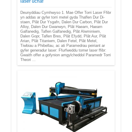
laser uchaf
Deunyddiau Cymhwyso 1. Mae Offer Torri Laser Ffibr
yn addas ar gyfer torri metel gyda Thaflen Dur Di-
staen, Plât Dur Ysgafn, Dalen Dur Carbon, Plât Dur
Alloy, Dalen Dur Gwanwyn, Plât Haearn, Haearn
Galfanedig, Taflen Galfanedig, Plât Alwminiwm,
Dalen Gopr, Taflen Bres, Plât Efydd, Plât Aur, Plât
Arian, Plât Titaniwm, Dalen Fetel, Plât Metel,
Tiwbiau a Phibellau, ac ati Paramedrau peiriant ar
gyfer generadur laser: Ffurfweddu torrwr laser ffibr:
Gwaith offer a gofynion amgylcheddol Paramedr Torri
Theori ...