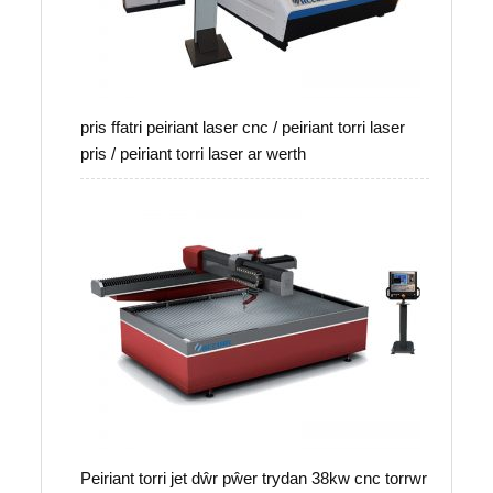
pris ffatri peiriant laser cnc / peiriant torri laser
pris / peiriant torri laser ar werth
Peiriant torri jet dŵr pŵer trydan 38kw cnc torrwr